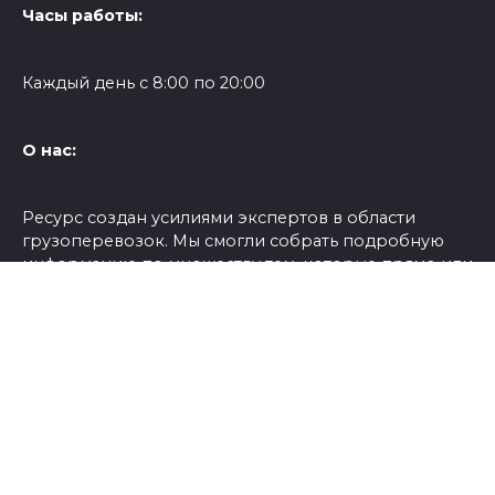
Часы работы:
Каждый день с 8:00 по 20:00
О нас:
Ресурс создан усилиями экспертов в области
грузоперевозок. Мы смогли собрать подробную
информацию по множеству тем, которые прямо или
косвенно касаются грузовиков и полуприцепов .
Мы рады приветствовать вас на нашем портале!
Поиск
Поиск
© 2026 yvezi.ru