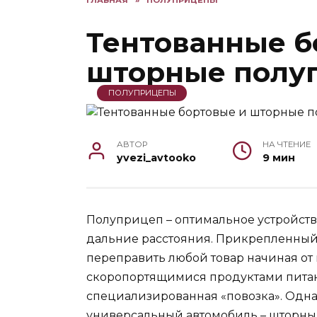
ГЛАВНАЯ
»
ПОЛУПРИЦЕПЫ
Тентованные б
шторные полу
ПОЛУПРИЦЕПЫ
АВТОР
НА ЧТЕНИЕ
yvezi_avtooko
9 мин
Полуприцеп – оптимальное устройств
дальние расстояния. Прикрепленный 
переправить любой товар начиная от 
скоропортящимися продуктами питан
специализированная «повозка». Одн
универсальный автомобиль – шторны