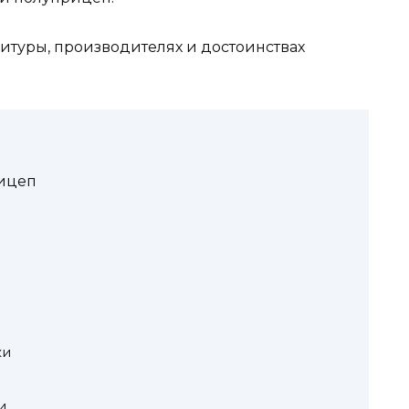
итуры, производителях и достоинствах
рицеп
ки
и