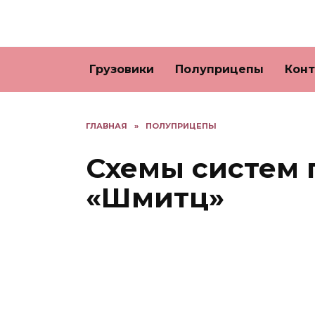
Перейти
к
содержанию
Грузовики
Полуприцепы
Кон
ГЛАВНАЯ
»
ПОЛУПРИЦЕПЫ
Схемы систем
«Шмитц»